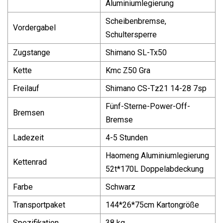
Aluminiumlegierung
Scheibenbremse,
Vordergabel
Schultersperre
Zugstange
Shimano SL-Tx50
Kette
Kmc Z50 Gra
Freilauf
Shimano CS-Tz21 14-28 7sp
Fünf-Sterne-Power-Off-
Bremsen
Bremse
Ladezeit
4-5 Stunden
Haomeng Aluminiumlegierung
Kettenrad
52t*170L Doppelabdeckung
Farbe
Schwarz
Transportpaket
144*26*75cm Kartongröße
Spezifikation
38 kg