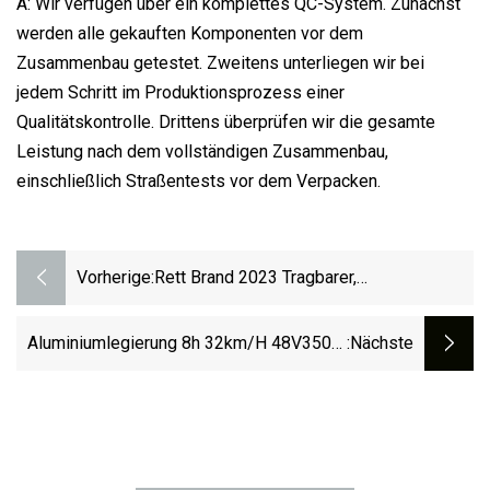
A: Wir verfügen über ein komplettes QC-System. Zunächst
werden alle gekauften Komponenten vor dem
Zusammenbau getestet. Zweitens unterliegen wir bei
jedem Schritt im Produktionsprozess einer
Qualitätskontrolle. Drittens überprüfen wir die gesamte
Leistung nach dem vollständigen Zusammenbau,
einschließlich Straßentests vor dem Verpacken.
Vorherige:
Rett Brand 2023 Tragbarer,
Zusammenklappbarer 2-Rad-Kinderroller
Für Erwachsene
Aluminiumlegierung 8h 32km/H 48V350W
:nächste
20 Zoll Nabenmotor Faltbares Fat Tire
Elektrofahrrad Mit EU-Facotry