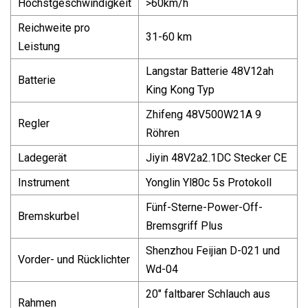
Höchstgeschwindigkeit
>60km/h
Reichweite pro
31-60 km
Leistung
Langstar Batterie 48V12ah
Batterie
King Kong Typ
Zhifeng 48V500W21A 9
Regler
Röhren
Ladegerät
Jiyin 48V2a2.1DC Stecker CE
Instrument
Yonglin Yl80c 5s Protokoll
Fünf-Sterne-Power-Off-
Bremskurbel
Bremsgriff Plus
Shenzhou Feijian D-021 und
Vorder- und Rücklichter
Wd-04
20" faltbarer Schlauch aus
Rahmen