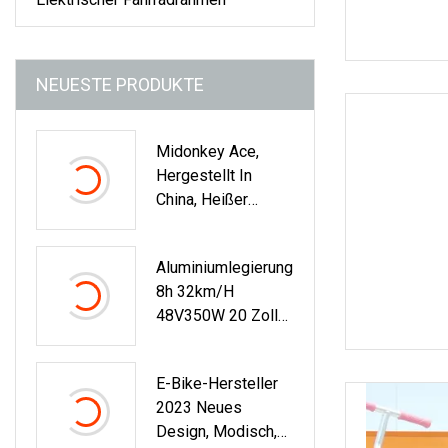
NEUESTE PRODUKTE
Midonkey Ace,
Hergestellt In
China, Heißer
Verkauf,
Hochgeschwindigk
Aluminiumlegierung
Eits-500-W-Motor,
8h 32km/H
14-Zoll-Radgröße,
48V350W 20 Zoll
Vollgefedertes,
Nabenmotor
Faltbares
Faltbares Fat Tire
Elektrisches
E-Bike-Hersteller
Elektrofahrrad Mit
Stadtfahrrad E-Bike
2023 Neues
EU-Facotry
Design, Modisch,